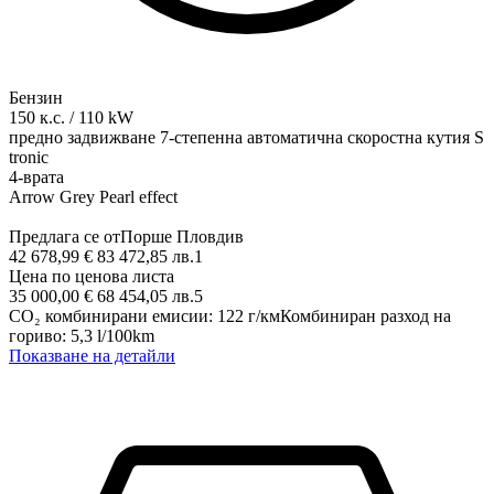
Бензин
150
к.с.
/
110
kW
предно задвижване
7-степенна автоматична скоростна кутия S
tronic
4-врата
Arrow Grey Pearl effect
Предлага се от
Порше Пловдив
42 678,99 € 83 472,85 лв.
1
Цена по ценова листа
35 000,00 € 68 454,05 лв.
5
CO₂ комбинирани емисии
:
122
г/км
Комбиниран разход на
гориво
:
5,3
l/100km
Показване на детайли