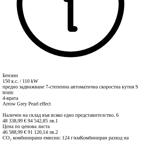
Бензин
150
к.с.
/
110
kW
предно задвижване
7-степенна автоматична скоростна кутия S
tronic
4-врата
Arrow Grey Pearl effect
Наличен на склад във всяко едно представителство.
6
48 338,99 € 94 542,85 лв.
1
Цена по ценова листа
46 588,99 € 91 120,14 лв.
2
CO₂ комбинирани емисии
:
124
г/км
Комбиниран разход на