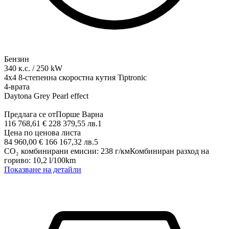
Бензин
340
к.с.
/
250
kW
4x4
8-степенна скоростна кутия Tiptronic
4-врата
Daytona Grey Pearl effect
Предлага се от
Порше Варна
116 768,61 € 228 379,55 лв.
1
Цена по ценова листа
84 960,00 € 166 167,32 лв.
5
CO₂ комбинирани емисии
:
238
г/км
Комбиниран разход на
гориво
:
10,2
l/100km
Показване на детайли