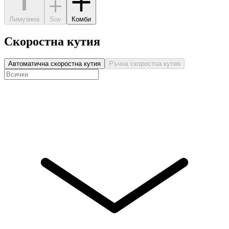
Лимузина
Suv
Комби
Скоростна кутия
Автоматична скоростна кутия
Ръчна скоростна кутия