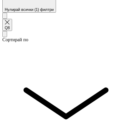
Нулирай всички (1) филтри
Q8
Сортирай по