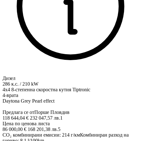
Дизел
286
к.с.
/
210
kW
4x4
8-степенна скоростна кутия Tiptronic
4-врата
Daytona Grey Pearl effect
Предлага се от
Порше Пловдив
118 644,04 € 232 047,57 лв.
1
Цена по ценова листа
86 000,00 € 168 201,38 лв.
5
CO₂ комбинирани емисии
:
214
г/км
Комбиниран разход на
гориво
:
8,1
l/100km