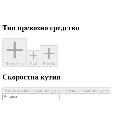
Тип превозно средство
Лимузина
Suv
Комби
Скоростна кутия
Автоматична скоростна кутия
Ръчна скоростна кутия