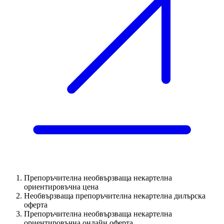
Препоръчителна необвързваща некартелна
ориентировъчна цена
Необвързваща препоръчителна некартелна дилърска
оферта
Препоръчителна необвързваща некартелна
ориентировъчна онлайн оферта