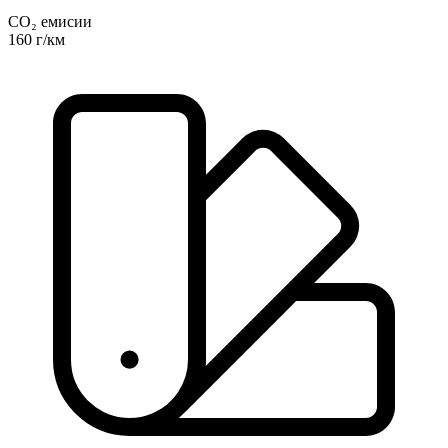
CO₂ емисии
160 г/км