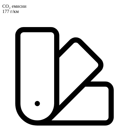
CO₂ емисии
177 г/км