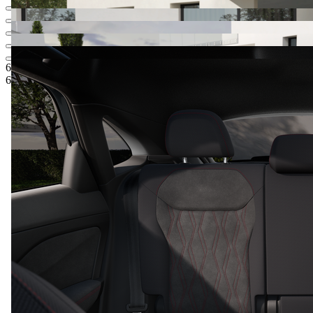
65 347,97 € 127 809,52 лв.
1
Цена по ценова листа
61 347,97 € 119 986,20 лв.
2