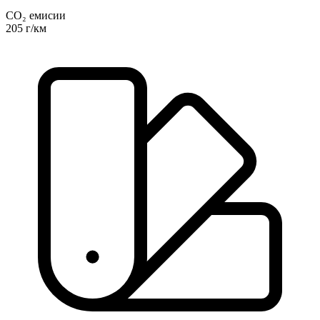
CO₂ емисии
205 г/км