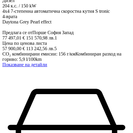
Дизел
204
к.с.
/
150
kW
4x4
7-степенна автоматична скоростна кутия S tronic
4-врата
Daytona Grey Pearl effect
Предлага се от
Порше София Запад
77 497,01 € 151 570,98 лв.
1
Цена по ценова листа
57 900,00 € 113 242,56 лв.
5
CO₂ комбинирани емисии
:
156
г/км
Комбиниран разход на
гориво
:
5,9
l/100km
Показване на детайли