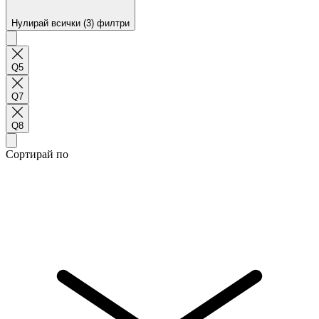
Нулирай всички (3) филтри
Q5
Q7
Q8
Сортирай по