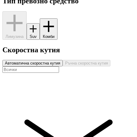
Тип превозно средство
Лимузина
Suv
Комби
Скоростна кутия
Автоматична скоростна кутия
Ръчна скоростна кутия