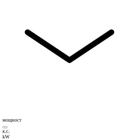
мощност
к.с.
kW